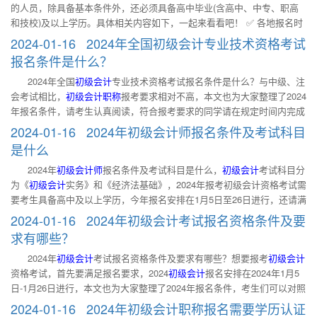
的人员，除具备基本条件外，还必须具备高中毕业(含高中、中专、职高
度等法律法规。 2. 具备良好的职业道德，无严重违反财经纪律的行为。
历或学位证书或相关专业技术资格证书、居民身份证明（香港、澳门、台
和技校)及以上学历。具体相关内容如下，一起来看看吧！ ✅ 各地报名时
3. 热爱会计工作，具备相应的会计专业知识和业务技能。 (二)报名参加初
湾居民应提交本人有效身份证明）等材料。 三、初级会计经济法基础科
间&入口汇总 ✅ 报名流程 ✅ 报考常见问题 ✅ 各地政策查询 ✅ 辅导教材
级资格考试的人员，除具备基本条件外，还必须具备高中毕业(含高中、
2024-01-16 2024年全国初级会计专业技术资格考试
目有何特点？ 经济法基础科目相对来说比较简单。很多
一、
初级会计
考试2024年报名需要满足哪些要求？ 2024年
初级会计
报名
中专、职高和技校)及以上学历。 二、初级会计考试大纲全国统一吗？ 初
报名条件是什么？
简章已公布，具体报名条件如下： (一)报名参加会计资格考试的人员，应
级会计考试大纲全国统一，每年大纲中的变化部分很可能是考试中的重
2024年全国
初级会计
专业技术资格考试报名条件是什么？与中级、注
具备下列基本条件： 1. 遵守《中华人民共和国会计法》和国家统一的会
点，建议考生注意对比学习。 三、初级会计教材要如何学习？ 首先要掌
会考试相比，
初级会计职称
报考要求相对不高，本文也为大家整理了2024
计制度等法律法规。 2. 具备良好的职业道德，无严重违反财经纪律的行
握最基本的教材内容，打好基础才不会影响到后续的知识点学习。然后就
年报名条件，请考生认真阅读，符合报考要求的同学请在规定时间内完成
为。 3. 热爱会计工作，具备相应的会计专业知识和业务技能。 (二)报名
是了解在初级会计考试中分值占比较高的章节。可以多背一些
报名。 ✅ 各地报名时间&入口汇总 ✅ 报名流程 ✅各地政策查询 ✅ 辅导
参加初级资格考试的人员，除具备基本条件外，还必须具备高中毕业(含
2024-01-16 2024年初级会计师报名条件及考试科目
教材 一、2024年全国
初级会计
专业技术资格考试报名条件是什么？ 初级
高中、中专、职高和技校)及以上学历。 二、初级会计考试大纲有什么
是什么
会计考试报名于1月5日开始，2024年初级会计报名条件如下： 1. 遵守
用？ 考试大纲是考试命题的指导性文件，也是考生复习备考的依据，通
2024年
初级会计师
报名条件及考试科目是什么，
初级会计
考试科目分
《中华人民共和国会计法》和国家统一的会计制度等法律法规。 2. 具备
过大纲考生可以知道命题人的出题范围，避免备考走弯路。建议考生备考
为《
初级会计
实务》和《经济法基础》，2024年报考初级会计资格考试需
良好的职业道德，无严重违反财经纪律的行为。 3. 热爱会计工作，具备
时，一定要紧扣大纲的要求进行学习。 三、初级会计考试如何运用思维
要考生具备高中及以上学历，今年报名安排在1月5日至26日进行，还请满
相应的会计专业知识和业务技能。 4.报名参加初级资格考试的人员，除具
导图备考？ 每学完一个章节之后，把学到的知识点进行一次总结
足报考要求的考生在规定时间内完成报名。 ✅ 各地报名时间&入口汇总
备基本条件外，还必须具备高中毕业（含高中、中专、职高和技校）及以
2024-01-16 2024年初级会计考试报名资格条件及要
✅ 报名流程 ✅各地政策查询 ✅ 辅导教材 一、2024年初级会计师报名条
上学历。 二、函授本科学历符合初级会计考试报名要求么？ 函授本科是
求有哪些？
件及考试科目是什么 2024年初级会计师报名简章已公布，具体报名条件
可以考初级会计考试的，函授学历是国家认可的学历，符合初级会计的报
2024年
初级会计
考试报名资格条件及要求有哪些？想要报考
初级会计
如下： 1. 遵守《中华人民共和国会计法》和国家统一的会计制度等法律
考要求。 三、初级会计考试备考建议 备考计划非常关键，如果不够合
资格考试，首先要满足报名要求，2024
初级会计
报名安排在2024年1月5
法规。 2. 具备良好的职业道德，无严重违反财经纪律的行为。 3. 热爱会
理，就会导致考生不能顺利执行，甚至严格执行后也不能通过初级会计考
日-1月26日进行，本文也为大家整理了2024年报名条件，考生们可以对照
计工作，具备相应的会计专业知识和业务技能。 4.报名参加初级资格考试
试。建议考生可以根据课程进度安排以及自身情况制定计划表，保证每
看自己是否满足。 ✅ 各地报名时间&入口汇总 ✅ 报名流程 ✅各地政策查
的人员，除具备基本条件外，还必须具备高中毕业（含高中、中专、职高
2024-01-16 2024年初级会计职称报名需要学历认证