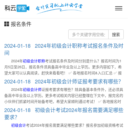
报名条件
搜索
2024-01-18 2024年初级会计职称考试报名条件及时
间
2024年
初级会计职称
考试报名条件及时间分别是什么？报名时间为1
月5日至26日，报名条件须具备高中毕业及以上学历。更多内容如下，希
望大家可以认真阅读，赶快来看看吧！ ✅ 各地报名时间&入口汇总 ✅ 报
名流程 ✅ 报考常见问题 ✅ 各地政策查询 ✅ 辅导教材 一、2024年
初级会
2024-01-18 2024年初级会计师证报考要求有哪些？
计职称
考试报名条件及时间 2024年
初级会计职称
报名简章已公布，报名
2024年
初级会计师
证报考要求有哪些？除具备基本条件外，还必须具
时间为1月5日至26日，具体报名条件如下： (一)报名参加会计资格考试的
备高中毕业及以上学历。更多考试相关内容已经整理在下文中，报完名的
人员，应具备下列基本条件： 1. 遵守《中华人民共和国会计法》和国家
小伙伴们抓紧时间开始备考吧，希望大家顺利通过考试！ ✅ 各地报名时
统一的会计制度等法律法规。 2. 具备良好的职业道德，无严重违反财经
间&入口汇总 ✅ 报名流程 ✅ 报考常见问题 ✅ 各地政策查询 ✅ 辅导教材
纪律的行为。 3. 热爱会计工作，具备相应的会计专业知识和业务技能。
2024-01-18 初级会计考试2024年报名需要满足哪些
一、2024年
初级会计师
证报考要求有哪些？ 2024年
初级会计师
报名简章
(二)报名参加初级资格考试的人员，除具备基本条件外，还必须具备高中
要求？
已公布，具体报名条件如下： (一)报名参加会计资格考试的人员，应具备
毕业(含高中、中专、职高和技校)及以上学历。 二、初级会计资格审核会
初级会计
考试2024年报名需要满足哪些要求？报名参加初级资格考试
下列基本条件： 1. 遵守《中华人民共和国会计法》和国家统一的会计制
用到哪些资料？ 审核报考人员报名条件时，初级会计报名人员应提交学