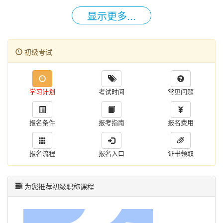
策查询 ◆ 备考类：考试大纲丨学习计划丨免费试听丨教材变化丨书课包
技能。 （二）报名参加初级资格考试的人员，除具备基本条件外，还必
政策、内容不断
显示更多...
一、2023年
初级会计
资格考试报名时间及条件 2023年
初级会计
报名时间
须具备国家教育部门认可的高中毕业（含高中、中专、职高和技校）及以
为2月7日至2月28日，2023年初级会计报名条件如下： （一）报名参加会
上学历。 二、初级会计考试答题方式是什么？ 初级会计考试在计算机上
计资格考试的人员，应具备下列基本条件： 1.遵守《中华人民共和国会计
进行。试题、答题要求和答题界面在计算机显示屏上显示，考生应使用计
法》和国家统一的会计制度等法律法规。 2.具备良好的职业道德，无严重
算机鼠标和键盘在计算机答题界面上进行答题。 三、初级会计考试难不
初级考试
违反财经纪律的行为。 3.热爱会计工作，具备相应的会计专业知识和业务
难？ 难者不会，会者不难，考试考的再简单，如果没有学过
技能。 （二）报名参加初级资格考试的人员，除具备基本条件外，还必
须具备国家教育部门认可的高中毕业（含高中、中专、职高和技校）及以
上学历。 二、初级会计考试答题方式是什么？ 初级会计考试在计算机上
学习计划
考试时间
常见问题
进行。试题、答题要求和答题界面在计算机显示屏上显示，考生应使用计
算机鼠标和键盘在计算机答题界面上进行答题。 三、初级会计考试难不
难？ 难者不会，会者不难，考试考的再简单，如果没有学过
报名条件
报考指南
报名费用
报名流程
报名入口
证书领取
为您推荐初级职称课程