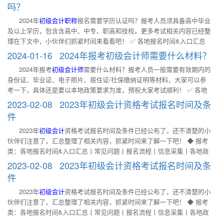
询 ✅ 辅导教材 一、2024年初级会计考试报名资格条件及要求有哪些？
和技校）及以上学历。 二、初级会计报名费怎么支付？ 各位考生可以参
吗？
2024年初级会计报名条件已公布，具体如下： 1.遵守《中华人民共和国
考报考地区的报名简章，初级会计报名缴费方式为网上缴费。部分地区可
2024年
初级会计职称
报名需要学历认证吗？报考人员须具备高中毕业
会计法》和国家统一的会计制度等法律法规。 2.具备良好的职业道德，无
以使用微信和支付宝支付报名费用。 三、初级会计和中级会计内容差别
及以上学历，包含含高中、中专、职高和技校。更多考试相关内容已经整
严重违反财经纪律的行为。 3.热爱会计工作，具备相应的会计专业知识和
大吗？ 二者的科目设置及考查内容十分贴近，不同之处在于初级会计偏
理在下文中，小伙伴们抓紧时间来看看吧！ ✅ 各地报名时间&入口汇总
业务技能。 4.报名参加初级资格考试的人员，除具备基本条件外，还必须
重基础，能够起到一个入门引导和知识普及的作用，而中级会计则
✅ 报名流程 ✅ 报考常见问题 ✅ 各地政策查询 ✅ 辅导教材 一、2024年
初
具备国家教育部门认可的高中毕业（含高中、中专、职高和技校）及以上
2024-01-16 2024年报考初级会计师需要什么材料？
级会计职称
报名需要学历认证吗？ 报考人员须具备高中毕业及以上学
学历。 二、初级会计报名没有工作单位的怎么办？ 如报考人员没有工作
2024年报考
初级会计师
需要什么材料？报考人员一般需要有效期内的
历。2024年
初级会计职称
报名简章已公布，具体报名条件如下： (一)报名
单位，可以在工作单位一栏中填写“无”就可以了，同时报名信息表上也不
身份证、毕业证、电子照片、居住证/社保缴纳证明等材料，大家可以参
参加会计资格考试的人员，应具备下列基本条件： 1. 遵守《中华人民共
需要盖章。有工作单位的考生，要如实填写。 三、初级会计考试报名后
考一下，具体还是要以本地政策要求为准，预祝大家考试顺利！ ✅ 各地
和国会计法》和国家统一的会计制度等法律法规。 2. 具备良好的职业道
怎么学？ 要重视教材，把握好教材上的内容。学练结合，要做到在学习
报名时间&入口汇总 ✅ 报名流程 ✅ 报考常见问题 ✅ 各地政策查询 ✅ 辅
德，无严重违反财经纪律的行为。 3. 热爱会计工作，具备相应的会计专
2023-02-08 2023年初级会计资格考试报名时间及条
教材上的内容的同时也要多做题，这样能巩固知识点，也
导教材 一、2024年报考
初级会计师
需要什么材料？ 2024年
初级会计
报名
业知识和业务技能。 (二)报名参加初级资格考试的人员，除具备基本条件
件
简章已发布，报考人员一般需要有效期内的身份证、毕业证、电子照片、
外，还必须具备高中毕业(含高中、中专、职高和技校)及以上学历。 二、
2023年
初级会计
资格考试报名时间及条件已经公布了，还不清楚的小
居住证/社保缴纳证明等材料，大家可以参考一下，提前准备好初级会计
高中毕业证丢失是否可以报考初级会计职称考试？ 如果您不是在读大学
伙伴们注意了，汇总整理了相关内容，抓紧时间来了解一下吧！ ◆ 报考
师报名材料。 二、初级会计师考试教材每年都变化吗？ 每年的初级会计
生，而且你的学历为高中毕业。建议：如果考生的高中毕业证书丢失，先
类：各地报名时间&入口汇总丨常见问题丨报名流程丨信息采集丨各地政
教材都会根据最新的动态政策有所更新，但是一般来讲教材的变化并不
联系报名所在地会计管理部门询问是否可以开具证明参加考试，之后根据
策查询 ◆ 备考类：考试大纲丨学习计划丨免费试听丨教材变化丨书课包
大。各位考生要重点学习教材中变化的内容，因为变化的内容很有可能成
2023-02-08 2023年初级会计资格考试报名时间及条
情况再联系学校开具证明或补办证书。 三、初级会计职称不同批
一、2023年
初级会计
资格考试报名时间及条件 2023年
初级会计
报名时间
为考试重点。 三、初级会计师备考如何高效记笔记？ 整理好框架，避免
件
为2月7日至2月28日，2023年初级会计报名条件如下： （一）报名参加会
越记越乱。在学习新内容前，做好预习，了解知识点框架，这样听课中记
2023年
初级会计
资格考试报名时间及条件已经公布了，还不清楚的小
计资格考试的人员，应具备下列基本条件： 1.遵守《中华人民共和国会计
笔记就会有整体思路，有侧重点的记录。 常使用笔记，持续更新内容。
伙伴们注意了，汇总整理了相关内容，抓紧时间来了解一下吧！ ◆ 报考
法》和国家统一的会计制度等法律法规。 2.具备良好的职业道德，无严重
大家做好的笔记，不能记录完就不管了，要充分利用起来，在复习时可以
类：各地报名时间&入口汇总丨常见问题丨报名流程丨信息采集丨各地政
违反财经纪律的行为。 3.热爱会计工作，具备相应的会计专业知识和业务
帮助大家快速梳理出重点内容，还要记得边学边更新哦。 说明：因考试