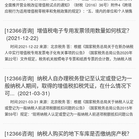
全面推开营业税改征增值税试点的通知》（财税〔2016〕36号）附件4《跨境
应税行为适用增值税零税率和免税政策的规定》：“五、境内的单位和个人销售
适用增值税零税率的服务或无形资产的，可以放弃适用增值税零税率，选择免
税或按规定缴纳增值税。放弃适用增值税零税率后，36个月内不得再申请适用
[12366咨询] 增值税电子专用发票领用数量如何核定？
增值税零税率。” 二、根据《财政部国家税务总局关于全面推开营业税改征增值
税试点的通知》（财税〔2016〕36号）规定：“……本通知附件规定的内容，除
(2021-12-22)
另有规定执行时间外，自2016年5月1日起执行。”
时间:2021-12-22 来源：北京税务 答：根据《国家税务总局关于在新办纳税
人中实行增值税专用发票电子化有关事项的公告》（国家税务总局公告2020年
第22号）文件规定，税务机关按照电子专票和纸质专票的合计数，为纳税人核
定增值税专用发票领用数量。电子专票和纸质专票的增值税专用发票（增值税
税控系统）最高开票限额应当相同。
[12366咨询] 纳税人自办理税务登记至认定或登记为一
般纳税人期间，取得的增值税扣税凭证，在什么情况下
可... (2021-03-31)
时间:2021-03-31 来源：北京税务 答：根据《国家税务总局关于纳税人认定
或登记为一般纳税人前进项税额抵扣问题的公告》（国家税务总局公告2015年
第59号）规定：“现将纳税人认定或登记为一般纳税人前进项税额抵扣问题公告
如下： 一、纳税人自办理税务登记至认定或登记为一般纳税人期间，未取得生
产经营收入，未按照销售额和征收率简易计算应纳税额申报缴纳增值税的，其
[12366咨询] 纳税人购买的地下车库是否缴纳房产税？
在此期间取得的增值税扣税凭证，可以在认定或登记为一般纳税人后抵扣进项
税额。 三、本公告自发布之日起施行。此前未处理的事项，按照本公告规定执