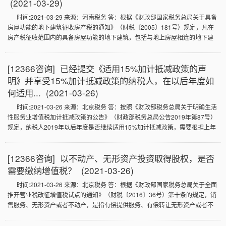
(2021-03-29)
行。……”
时间:2021-03-29 来源：河南税务 答：根据《财政部国家税务总局关于具备
房屋功能的地下建筑征收房产税的通知》（财税〔2005〕181号）规定，凡在
房产税征收范围内的具备房屋功能的地下建筑，包括与地上房屋相连的地下建
筑以及完全建在地面以下的建筑、地下人防设施等，均应当依照有关规定征收
房产税。 上述具备房屋功能的地下建筑是指有屋面和维护结构，能够遮风避
[12366咨询] 已经提交《适用15%加计抵减政策的声
雨，可供人们在其中生产、经营、工作、学习、娱乐、居住或储藏物资的场
所。 对于与地上房屋相连的地下建筑，如房屋的地下室、地下停车场、商场的
明》并享受15%加计抵减政策的纳税人，在以后年度如
地下部分等，应将地下部分与地上房屋视为一个整体，按照地上房屋建筑的有
何适用... (2021-03-26)
关规定计算征收房产税。
时间:2021-03-26 来源：北京税务 答：按照《财政部税务总局关于明确生活
性服务业增值税加计抵减政策的公告》（财政部税务总局公告2019年第87号）
规定，纳税人2019年以后年度是否继续适用15%加计抵减政策，需要根据上年
度销售额计算确定。已经提交《适用15%加计抵减政策的声明》并享受15%加
计抵减政策的纳税人，在2020年、2021年是否继续适用，应分别根据其2019
[12366咨询] 以不动产、无形资产投资取得股权，是否
年、2020年销售额确定。如果仍然符合适用15%加计抵减政策条件的，需在当
年首次适用政策时，再次提交《适用15%加计抵减政策的声明》；如果不再符
需要缴纳增值税？ (2021-03-26)
合15%加计抵减政策条件但符合10%加计抵减政策条件，需在当年首次适用政
时间:2021-03-26 来源：北京税务 答：根据《财政部国家税务总局关于全面
策时，再次提交《适用加计抵减政策的声明》，并可适用10%加计抵减政策。
推开营业税改征增值税试点的通知》（财税〔2016〕36号）第十条的规定，销
售服务、无形资产或者不动产，是指有偿提供服务、有偿转让无形资产或者不
动产。 第十一条规定，有偿，是指取得货币、货物或者其他经济利益。 因此，
企业将不动产、无形资产对外投资，取得被投资方股权的行为，属于有偿转让