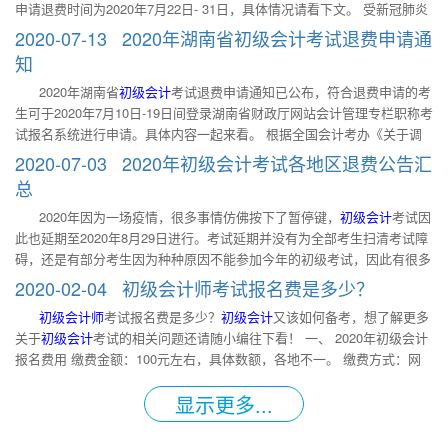
申请退费时间为2020年7月22日- 31日，具体情况请看下文。 受新冠肺炎
定要认真阅读当地的报名要求，准备好相关材料（比如身份证、报名照片
期，网络可能会比较拥堵。 如考生银行卡扣款成功，但报名系统中的仍
疫情影响，全国会计考办发布了《关于调整2020年度全国会计专业技术资
等），以便能够顺利的完成报名。如果报名中有疑惑，或是遇到了问题，
显示“未支付”或
2020-07-13 2020年湖南省初级会计考试退费申请通
格考试考务日程安排及有关事项的通知》（会考〔2020〕5号），2020年
也要及时向管理部门咨询，寻求解决的办法。 三、缴费注意事项有哪
知
度全国会计专业技术初级资格考试时间调整至2020年8月29日进行。考虑
些？ 1.缴费前：不少地区的报名简章中说明：“缴费完成后，报考信息、
2020年湖南省
初级会计
考试退费申请通知已公布，符合退费申请的考
到部分考生因考试时间变更无法参加初级资格考试的实际情况，经研究，
照片将无法修改。”因此大家在缴费前一定要仔细确认信息填报是否有
生可于2020年7月10日-19日间登录湖南省财政厅网站会计管理专栏职称考
我省对上述情况考生退还考试报名费，具体事项通知如下: 一、 申请退费
误。 2.缴费时：初级会计考试缴费时不排除缴费系统出现拥堵、网页打不
试报名系统进行申请。具体内容一起来看。 根据全国会计考办《关于调
对象：在黑龙江省报名参加2020年全国会计专业技术初级资格考试并缴费
开的情形。建议选择网络畅通且安全的环境使用IE浏览器进行缴费操作。
整2020年度全国会计专业技术资格考试考务日程安排及有关事项的通知》
成功，但无法参加初级资格考试的考生。 二、 受理申请退费时间：2020
3.缴费后：考生在
2020-07-03 2020年初级会计考试各地区退费公告汇
（会考〔2020〕5号），2020年度全国会计专业技术初级资格考试调整至
年7月22日- 31日期间的工作日（9:00-11:30，14:00-16:30）。 三、 受理
总
2020年8月29日-9月4日、9月9日-10日举行。 为维护考生权益，降低新冠
申请退费地点：考生到所报名考点的市地级会计考试管理机构办理。省直
2020年因为一场疫情，很多事情仿佛按下了暂停键，
初级会计
考试因
肺炎疫情不利影响，尽可能为考生参考提供方便，经我办研究决定：
考点考生到会计服务大厅办理。 四、 申请退费办理流程： 1. 申请退费的
此也延期至2020年8月29日进行。考试延期并没有为全部考生扫清考试障
一、 无法在我省参加初级资格考试的考生可以申请退费或者延期参加
考生填写《黑龙江省2020年会计专业初级资格考试退费申请表》(附件1)
碍，还是有部分考生因为种种原因不能参加今年的初级考试，因此有很多
2021年度考试（预计于2021年5月举行）。 二、 考试时常驻地在省内发
并打印，考
地区发布了
初级会计
考试退费公告，对已报名但无法参加2020年度初级资
生了变动的考生可申请更改考试地点（即若常驻地从我省甲市变动到乙市
2020-02-04 初级会计师考试报名费是多少？
格考试的考生，实行退还考试报名费的政策。小编为大家汇总
初级会计
考
的，可将考试地由原甲市改为乙市，在乙市参加考试）。 三、 有关操作
初级会计师
考试报名费是多少？
初级会计
又该如何备考，想了解更多
试各地区退费公告，方便大家查看。2020年一站式方案，三班合一，通关
流程 1. 退费操作流程 （1）请申请退费的考生于2020年7月10日-19日间
关于
初级会计
考试的相关问题还请随小编往下看！ 一、 2020年初级会计
无忧>>> 2020年初级会计考试各地区退费公告汇总 地区 退费时间 退费
登录湖南省财政厅网站会计管理专栏职称考试报名系统
报名费用 缴费金额：100元左右，具体数额，各地不一。 缴费方式：网
公告 北京 暂未公告 暂未公告 天津 暂未公告 暂未公告 河北 暂未公告 暂
（http://220.168.30.74/hncj/statics/accApply/index.html，仅支持电脑端
上缴费（部分地区支持微信和支付宝）。 缴费注意事项：考生需先核对
未公告 辽宁 暂未公告 暂未公告 吉林 暂未公告 暂未公告 黑龙江 暂未公
显示更多...
好个人信息，确认无误再缴纳相关费用，缴费后考生应及时检查自己的报
告 暂未公告 上海 暂未公告 暂未公告 江苏 暂未公告 暂未公告 浙江 2020
名状态是否正确。 二、如何备考初级会计考试更高效？ 1.重视基础知识
年7月6日10:00-7月16日17:00 退费公告 安徽 暂未公告 暂未公告 福建 暂
初级会计考试所考查的知识点大部分都是比较基础的，所以大家在备考的
未公告 暂未公告 江西 2020年7月5日零时至2020年7月14日24时 退费公