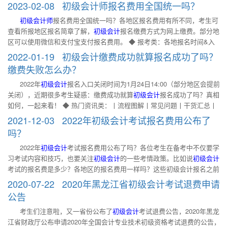
科！更多内容请阅读下文了解。 ✅ 各地报名时间&入口汇总 ✅ 报名流程
年的变化程度不太一样。有些年度变化大一些，有些年度只进行小的修
2023-02-08 初级会计师报名费用全国统一吗？
是非常贴近考试的习题了，正常来讲，考生把教材上知识点复习完一遍
✅各地政策查询 ✅ 辅导教材 一、浙江省24年初级会计报名费是多少？ 浙
订。而每年新调整的内容一般都会成为当年考试的重点。如果没有跟着新
后，就可以去做历年真题了。 3.模拟试卷：在冲刺阶段，考生还要做一做
初级会计师
报名费用全国统一吗？各地区报名费用有所不同，考生可
江省会计专业技术资格考试考务费按照浙价费〔2016〕71号文件规定的
教材及时学习，大家很有可能在考场丢分。因此教材还是很重要的。
模
查看所报地区报名简章了解，
初级会计
报名缴费方式为网上缴费。部分地
标准执行：初级为每科60元。缴费之前，考生须仔细核对本人所有报名信
三、初级会计先学哪科比较好？ 初级会计备考时建议两科交叉学习。基
区可以使用微信和支付宝支付报名费用。 ◆ 报考类：各地报名时间&入
息，并对本人填写信息的真实性负责，一旦缴费成功后，不得修改报名信
于专业角度，建议考生先学实务，对会计有一定概念和了解后再启动经济
口汇总丨常见问题丨报名流程丨信息采集丨各地政策查询 ◆ 备考类：考
息，不得申请退费。已在网上提交报名订单但在缴费截止前未成功缴费
2022-01-19 初级会计缴费成功就算报名成功了吗？
法科目，之后两个科目交叉学习。 说明：因考试政策、内容等不断变化
试大纲丨学习计划丨免费试听丨教材变化丨书课包 一、
初级会计师
报名
的，视同放弃考试报名。 二、初级会计可以使用旧教材吗？ 初级会计考
缴费失败怎么办？
与调整，提供的以上初级会计师报名费用等信息仅供参考，请
费用全国统一吗？ 初级会计考试的报名费用并不是全国统一的，2023年
试备考 使用旧版教材、旧辅导资料。考试是基于教材和考试大纲进行命
2022年
初级会计
报名入口关闭时间为1月24日14:00（部分地区会提前
初级会计师报名费用一般都在90-160元之间浮动。各位考生可以参考报考
题的，教材的知识结构与其他考试资料相比更为完善。因此考试教材非常
关闭），近期很多考生疑惑：缴费成功就算
初级会计
报名成功了吗？真相
地区的报名简章。 二、2023年初级会计报名费怎么支付？ 各位考生可以
重要。虽然教材每年都会进行修订，但有许多基础章节是不变的。目前
如何，一起来看！ ◆ 热门资讯类：丨流程图解丨常见问题丨干货汇总丨
参考报考地区的报名简章，初级会计报名缴费方式为网上缴费。部分地区
2024年的教材暂未上市，考生们可以使用2023年教材及辅导课程先复
新课试听丨轻一试读丨豪华书课包丨 【一】
初级会计
报名缴费成功就等
可以使用微信和支付宝支付报名费用。 三、初级会计备考如何提高效
2021-12-03 2022年初级会计考试报名费用公布了
习，为以后的备考打下牢固的基础，培养良好的学习习惯。但需要注意的
于报名成功吗？ 缴费是报名的重要环节，未在规定时间内完成缴费的，
率？ 1.基础较为薄弱的考生要以巩固为主。学会将有限的时间用在刀刃
是
吗？
视为放弃报名。 但缴费成功，不完全等于报名成功。建议考生支付成功
上。 2.坚持整理备考中的错题。通过整理的错题集分析自己错题的原因，
2022年
初级会计
考试报名费用公布了吗？各位考生在备考中不仅要学
后，凭“报名注册号”和“登录密码”重新登录初级会计网报系统检查自己的
犯过一次的错误尽量不要再犯，这样才能有实质性的进步。 3.反复模拟初
习考试内容和技巧，也要关注
初级会计
的一些考情政策。比如说
初级会计
报名状态，得到“报名已确认”、“报名成功”等信息，方为报名成功。
级考试状态，严格按照考试时长完成考试演练，进行自我摸底测试并找出
考试的报名费是多少？各地区的报名费用一样吗？这些初级会计报名之前
【二】初级会计报名缴费失败是怎么回事？ ① 未通过审核 部分地区（如
不足提高速度。 4.练习适应答题环境。做题时遇到不确定的选项不要气
的考情政策也要及时了解哦。 一、2022年初级会计考试报名费用公布了
重庆），考生应通过资格审核后在网上进行缴费，如未通过报名资格审
馁，可以对比选
2020-07-22 2020年黑龙江省初级会计考试退费申请
吗？ 2022年初级会计报名简章虽然已经发布，但并未规定初级会计考试
核，则可能出现无法正常缴纳初级会计报名费用的情况。 ② 未进行信息
公告
的报名费用。因为初级会计报名费用并不是全国统一的，各地区都有属于
采集 2022考季，多个地区要求考生报名前，需先完成会计信息采集，如
考生们注意啦，又一省份公布了
初级会计
考试退费公告，2020年黑龙
自己的缴费标准。具体的2022年初级会计报名费用要根据各地区的通知为
未按规定填报相关信息，可能会影响到后续的报名和缴费。 ③ 网络传输
江省财政厅公布申请2020年全国会计专业技术初级资格考试退费的公告，
准。 二、初级会计报名注意事项 初级会计考试实行属地管理，报考前一
问题 一般来说，报名第一天和报名结束前两天是初级会计报名的高峰