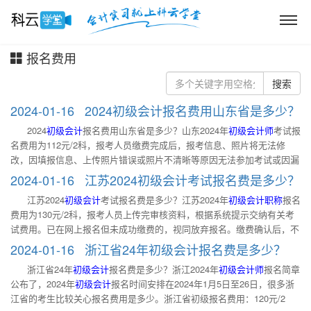
报名费用
搜索
2024-01-16 2024初级会计报名费用山东省是多少？
2024
初级会计
报名费用山东省是多少？山东2024年
初级会计师
考试报
名费用为112元/2科，报考人员缴费完成后，报考信息、照片将无法修
改，因填报信息、上传照片错误或照片不清晰等原因无法参加考试或因漏
缴费用导致报名失败的，由报考人员自行承担责任。 ✅ 各地报名时间&入
2024-01-16 江苏2024初级会计考试报名费是多少？
口汇总 ✅ 报名流程 ✅各地政策查询 ✅ 辅导教材 一、2024
初级会计
报名
江苏2024
初级会计
考试报名费是多少？江苏2024年
初级会计职称
报名
费用山东省是多少？ 2024江苏初级会计报名考务费每科次56元。报考人
费用为130元/2科，报考人员上传完审核资料，根据系统提示交纳有关考
员务必在规定期限内完成初级会计师报名、缴费等事宜，填报信息应真实
试费用。已在网上报名但未成功缴费的，视同放弃报名。缴费确认后，不
完整，照片应人脸清晰、亮度适中。报考人员缴费完成后，报考信息、照
再办理退费。 ✅ 各地报名时间&入口汇总 ✅ 报名流程 ✅各地政策查询 ✅
片将无法修改，因填报信息、上传照片错误或照片不清晰等原因无法参加
2024-01-16 浙江省24年初级会计报名费是多少？
辅导教材 一、江苏2024
初级会计
考试报名费是多少？ 江苏2024初级会计
考试或因漏缴费用导致报名失败的，由报考人员自行承担责任。 二、初
浙江省24年
初级会计
报名费是多少？浙江2024年
初级会计师
报名简章
考试报名费已发布，依据苏价费函[2011]30号文件规定，我省会计初级资
级会计备考应该做哪些题？ 1.章节习题：章节习题是比较基础性的题目，
公布了，2024年
初级会计
报名时间安排在2024年1月5日至26日，很多浙
格考试收费标准为：报名费，每人10元。考试费，每科60元。 二、初级
在学完一个单选的内容后，做一做章节练习题，可以帮助考生进一步理解
江省的考生比较关心报名费用是多少。浙江省初级报名费用：120元/2
会计教材会有变化吗？ 初级会计考试教材每年都会有一些改动，但是每
和巩固学完的知识点。 2.历年真题：初级会计历年真题对于各位考生来说