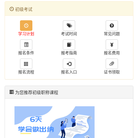
时候，一定要夯实基础。特别是零基础考生，要好好学习会计相关基础知
告 山东 暂未公告 暂未公告 河南 暂未公告 暂未公告 山西 暂未公告 暂未
初级考试
识和原理，打好基础，避免后期学习吃力。在开始备考前，建议大家先对
公告 湖南 暂未公
初级会计考试的基本情况有一定的了解，包括考试的科目特点、考试题型
及分值等基本情况，要心中有数。 2.重视教材及大纲变化 教材和考试大
纲是命题人出题的依据和范围，也是考生们重要的复习资料。根据以往考
学习计划
考试时间
常见问题
试情况来看，教材变化的内容，往往是初级会计考试考查的重点。因此大
家要注意对考试大纲和教材变化内容的理解和掌握。 说明：因考试政
策、内容不断变化与调整，提供的以上初级会计师报名费用等仅供参考，
报名条件
报考指南
报名费用
如有异议，
报名流程
报名入口
证书领取
为您推荐初级职称课程