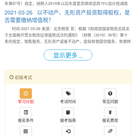
抵减政策的声明》，并可适用10%加计抵减政策。
年第87号）规定，纳税人2019年以后年度是否继续适用15%加计抵减政
策，需要根据上年度销售额计算确定。已经提交《适用15%加计抵减政策
2021-03-26 以不动产、无形资产投资取得股权，是
的声明》并享受15%加计抵减政策的纳税人，在2020年、2021年是否继
否需要缴纳增值税？
续适用，应分别根据其2019年、2020年销售额确定。如果仍然符合适用
时间:2021-03-26 来源：北京税务 答：根据《财政部国家税务总局关
15%加计抵减政策条件的，需在当年首次适用政策时，再次提交《适用
于全面推开营业税改征增值税试点的通知》（财税〔2016〕36号）第十
15%加计抵减政策的声明》；如果不再符合15%加计抵减政策条件但符合
条的规定，销售服务、无形资产或者不动产，是指有偿提供服务、有偿转
10%加计抵减政策条件，需在当年首次适用政策时，再次提交《适用加计
让无形资产或者不动产。 第十一条规定，有偿，是指取得货币、货物或
抵减政策的声明》，并可适用10%加计抵减政策。
显示更多...
者其他经济利益。 因此，企业将不动产、无形资产对外投资，取得被投
资方股权的行为，属于有偿转让不动产、无形资产，应按规定征收增值
税。
初级考试
学习计划
考试时间
常见问题
报名条件
报考指南
报名费用