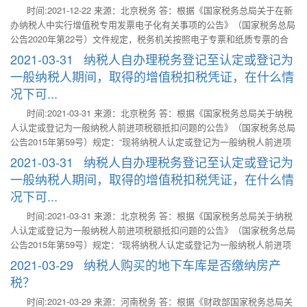
时间:2021-12-22 来源：北京税务 答：根据《国家税务总局关于在新
务总局关于全面推开营业税改征增值税试点的通知》（财税〔2016〕36
办纳税人中实行增值税专用发票电子化有关事项的公告》（国家税务总局
号）规定：“……本通知附件规定的内容，除另有规定执行时间外，自
公告2020年第22号）文件规定，税务机关按照电子专票和纸质专票的合
2016年5月1日起执行。”
计数，为纳税人核定增值税专用发票领用数量。电子专票和纸质专票的增
2021-03-31 纳税人自办理税务登记至认定或登记为
值税专用发票（增值税税控系统）最高开票限额应当相同。
一般纳税人期间，取得的增值税扣税凭证，在什么情
况下可...
时间:2021-03-31 来源：北京税务 答：根据《国家税务总局关于纳税
人认定或登记为一般纳税人前进项税额抵扣问题的公告》（国家税务总局
公告2015年第59号）规定：“现将纳税人认定或登记为一般纳税人前进项
税额抵扣问题公告如下： 一、纳税人自办理税务登记至认定或登记为一
2021-03-31 纳税人自办理税务登记至认定或登记为
般纳税人期间，未取得生产经营收入，未按照销售额和征收率简易计算应
一般纳税人期间，取得的增值税扣税凭证，在什么情
纳税额申报缴纳增值税的，其在此期间取得的增值税扣税凭证，可以在认
况下可...
定或登记为一般纳税人后抵扣进项税额。 三、本公告自发布之日起施
行。此前未处理的事项，按照本公告规定执行。……”
时间:2021-03-31 来源：北京税务 答：根据《国家税务总局关于纳税
人认定或登记为一般纳税人前进项税额抵扣问题的公告》（国家税务总局
公告2015年第59号）规定：“现将纳税人认定或登记为一般纳税人前进项
税额抵扣问题公告如下： 一、纳税人自办理税务登记至认定或登记为一
2021-03-29 纳税人购买的地下车库是否缴纳房产
般纳税人期间，未取得生产经营收入，未按照销售额和征收率简易计算应
税？
纳税额申报缴纳增值税的，其在此期间取得的增值税扣税凭证，可以在认
时间:2021-03-29 来源：河南税务 答：根据《财政部国家税务总局关
定或登记为一般纳税人后抵扣进项税额。 三、本公告自发布之日起施