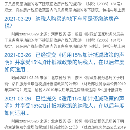
于具备房屋功能的地下建筑征收房产税的通知》（财税〔2005〕181号）
行。此前未处理的事项，按照本公告规定执行。……”
规定，凡在房产税征收范围内的具备房屋功能的地下建筑，包括与地上房
屋相连的地下建筑以及完全建在地面以下的建筑、地下人防设施等，均应
2021-03-29 纳税人购买的地下车库是否缴纳房产
当依照有关规定征收房产税。 上述具备房屋功能的地下建筑是指有屋面
税？
和维护结构，能够遮风避雨，可供人们在其中生产、经营、工作、学习、
时间:2021-03-29 来源：河南税务 答：根据《财政部国家税务总局关
娱乐、居住或储藏物资的场所。 对于与地上房屋相连的地下建筑，如房
于具备房屋功能的地下建筑征收房产税的通知》（财税〔2005〕181号）
屋的地下室、地下停车场、商场的地下部分等，应将地下部分与地上房屋
规定，凡在房产税征收范围内的具备房屋功能的地下建筑，包括与地上房
视为一个整体，按照地上房屋建筑的有关规定计算征收房产税。
屋相连的地下建筑以及完全建在地面以下的建筑、地下人防设施等，均应
2021-03-26 已经提交《适用15%加计抵减政策的声
当依照有关规定征收房产税。 上述具备房屋功能的地下建筑是指有屋面
明》并享受15%加计抵减政策的纳税人，在以后年度
和维护结构，能够遮风避雨，可供人们在其中生产、经营、工作、学习、
如何适用...
娱乐、居住或储藏物资的场所。 对于与地上房屋相连的地下建筑，如房
屋的地下室、地下停车场、商场的地下部分等，应将地下部分与地上房屋
时间:2021-03-26 来源：北京税务 答：按照《财政部税务总局关于明
视为一个整体，按照地上房屋建筑的有关规定计算征收房产税。
确生活性服务业增值税加计抵减政策的公告》（财政部税务总局公告2019
年第87号）规定，纳税人2019年以后年度是否继续适用15%加计抵减政
策，需要根据上年度销售额计算确定。已经提交《适用15%加计抵减政策
2021-03-26 已经提交《适用15%加计抵减政策的声
的声明》并享受15%加计抵减政策的纳税人，在2020年、2021年是否继
明》并享受15%加计抵减政策的纳税人，在以后年度
续适用，应分别根据其2019年、2020年销售额确定。如果仍然符合适用
如何适用...
15%加计抵减政策条件的，需在当年首次适用政策时，再次提交《适用
15%加计抵减政策的声明》；如果不再符合15%加计抵减政策条件但符合
时间:2021-03-26 来源：北京税务 答：按照《财政部税务总局关于明
10%加计抵减政策条件，需在当年首次适用政策时，再次提交《适用加计
确生活性服务业增值税加计抵减政策的公告》（财政部税务总局公告2019